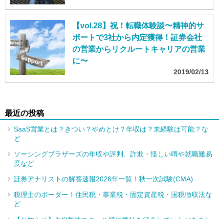
【vol.28】祝！転職体験談〜精神的サ
ポートで3社から内定獲得！証券会社
の営業からリクルートキャリアの営業
に〜
2019/02/13
最近の投稿
SaaS営業とは？きつい？やめとけ？年収は？未経験は可能？な
ど
ソーシングブラザーズの年収や評判、詐欺・怪しい噂や就職難易
度など
証券アナリストの解答速報2026年一覧！秋一次試験(CMA)
税理士のボーダー！住民税・事業税・固定資産税・国税徴収法な
ど