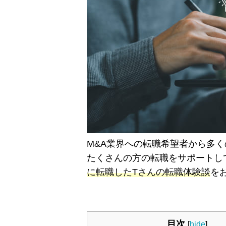
M&A業界への転職希望者から多
たくさんの方の転職をサポートし
に転職したTさんの転職体験談
を
目次
[
hide
]