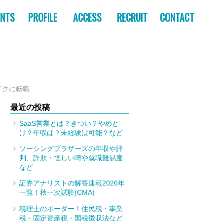
ENTS
PROFILE
ACCESS
RECRUIT
CONTACT
ライクに転職
最近の投稿
SaaS営業とは？きつい？やめと
け？年収は？未経験は可能？など
ソーシングブラザーズの年収や評
判、詐欺・怪しい噂や就職難易度
など
証券アナリストの解答速報2026年
一覧！秋一次試験(CMA)
税理士のボーダー！住民税・事業
税・固定資産税・国税徴収法など