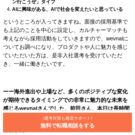
ン行こうぜ」タイプ
AIに興味がある、AIで社会を変えたいと思っている
というところが入ってきますね。面接の採用基準で
も上記のことを中心に設定し、カルチャーマッチも
考えながら採用活動をしていきますので、wevnalに
ついてお調べになり、プロダクトや人に魅力を感じ
ていただいた方は、是非入社選考を受けていただ
き、一緒に働きたいです。
ーー海外進出や上場など、多くのポジティブな変化
が期待できるタイミングでの非常に魅力的な未来を
感じるwevnalさんでした。前田さん、本日は長時間
のインタビューをありがとうございました。
\
選考対策も徹底サポート
/
無料で転職相談をする
前田さん