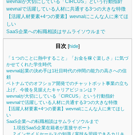
wevnalが大切にしている「CIRCUS」という行動指針
wevnalで活躍している人材に共通する3つの大きな特徴
【活躍人材要素+4つの要素】wevnalにこんな人に来てほ
しい
SaaS企業への転職相談はサムライソウルまで
目次
[
hide
]
「１つのことに熱中すること」「お金を稼ぐ楽しさ」に気づ
かせてくれた学生時代
wevnal起業の決め手は1社目時代の仲間の能力の高さへの信
頼
ベトナムでのオフショア開発でのチャットボット事業の立ち
上げ、今後を見据えたキャリアビジョンは？
wevnalが大切にしている「CIRCUS」という行動指針
wevnalで活躍している人材に共通する3つの大きな特徴
【活躍人材要素+4つの要素】wevnalにこんな人に来てほし
い
SaaS企業への転職相談はサムライソウルまで
1.現役SaaS企業在籍者が直接サポート
2.インサイドセールスの知識 / 実技を習得できるカリキ