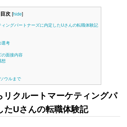
目次
[
hide
]
ティングパートナーズに内定したUさんの転職体験記
の選考
ズの面接内容
感想
イソウルまで
らリクルートマーケティングパ
したUさんの転職体験記