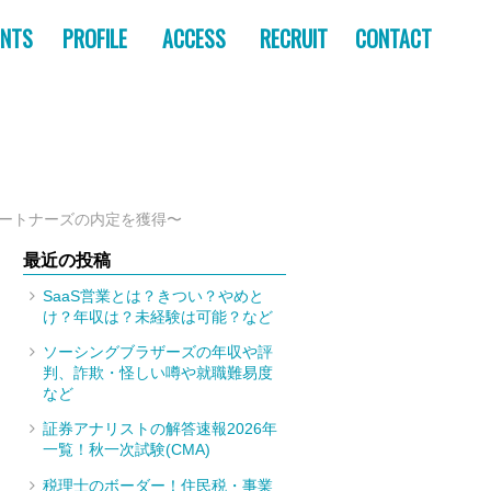
ENTS
PROFILE
ACCESS
RECRUIT
CONTACT
パートナーズの内定を獲得〜
最近の投稿
SaaS営業とは？きつい？やめと
け？年収は？未経験は可能？など
ソーシングブラザーズの年収や評
判、詐欺・怪しい噂や就職難易度
トへの転職成功インタビュー
など
証券アナリストの解答速報2026年
一覧！秋一次試験(CMA)
税理士のボーダー！住民税・事業