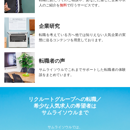
人のご紹介を
無料
で行うサービスです。
企業研究
転職を考えている方へ
他では知りえない人気企業の実
態に迫る
コンテンツを用意しております。
転職者の声
サムライソウルで
これまでサポートした転職者の
体験
談をまとめています。
リクルートグループへの転職／
希少な人気求人の希望者は
サムライソウルまで
サムライソウルでは、