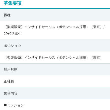
募集要項
株
職種
式
会
【楽楽販売】インサイドセールス（ポテンシャル採用）（東京）/
社
20代活躍中
ラ
ポジション
ク
ス
【楽楽販売】インサイドセールス（ポテンシャル採用）（東京）
の
募
雇用形態
集
要
正社員
項
業務内容
■ミッション