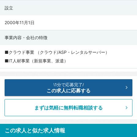
情
設立
報
2000年11月1日
事業内容・会社の特徴
■クラウド事業 （クラウド/ASP・レンタルサーバー）
■IT人材事業（新規事業、派遣）
1分で応募完了
\
/
この求人に応募する
まずは気軽に無料転職相談する
この求人と似た求人情報