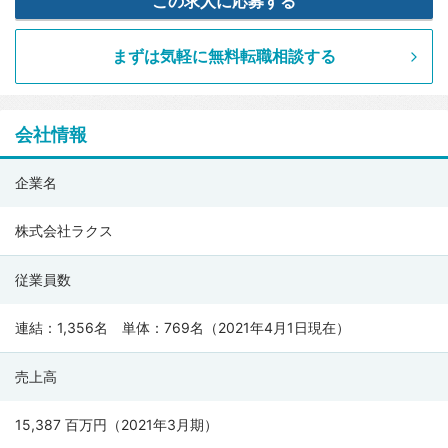
この求人に応募する
まずは気軽に無料転職相談する
会社情報
株
企業名
式
会
株式会社ラクス
社
従業員数
ラ
ク
連結：1,356名 単体：769名（2021年4月1日現在）
ス
の
売上高
会
社
15,387 百万円（2021年3月期）