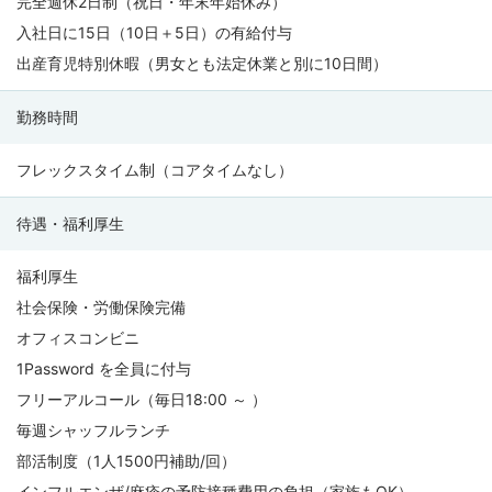
完全週休2日制（祝日・年末年始休み）
入社日に15日（10日＋5日）の有給付与
出産育児特別休暇（男女とも法定休業と別に10日間）
勤務時間
フレックスタイム制（コアタイムなし）
待遇・福利厚生
福利厚生
社会保険・労働保険完備
オフィスコンビニ
1Password を全員に付与
フリーアルコール（毎日18:00 ～ ）
毎週シャッフルランチ
部活制度（1人1500円補助/回）
インフルエンザ/麻疹の予防接種費用の負担（家族もOK）