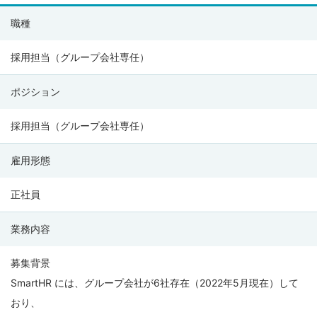
株
職種
式
会
採用担当（グループ会社専任）
社
ポジション
SmartHR
の
採用担当（グループ会社専任）
募
集
雇用形態
要
項
正社員
業務内容
募集背景
SmartHR には、グループ会社が6社存在（2022年5月現在）して
おり、