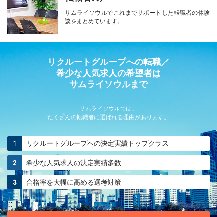
サムライソウルで
これまでサポートした転職者の
体験
談をまとめています。
リクルートグループへの転職／
希少な人気求人の希望者は
サムライソウルまで
サムライソウルでは、
たくさんの転職者に選ばれる理由があります。
リクルートグループへの
決定実績トップクラス
希少な人気求人の
決定実績多数
合格率を大幅に高める
選考対策