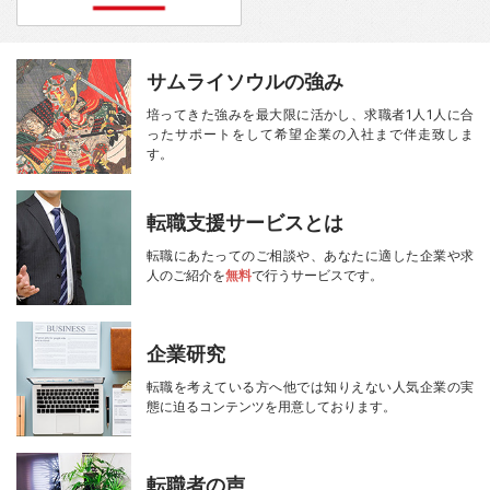
サムライソウルの強み
培ってきた強みを最大限に活かし、
求職者1人1人に合
ったサポートをして
希望企業の入社まで伴走致しま
す。
転職支援サービスとは
転職にあたってのご相談や、
あなたに適した企業や求
人のご紹介を
無料
で行うサービスです。
企業研究
転職を考えている方へ
他では知りえない人気企業の実
態に迫る
コンテンツを用意しております。
転職者の声