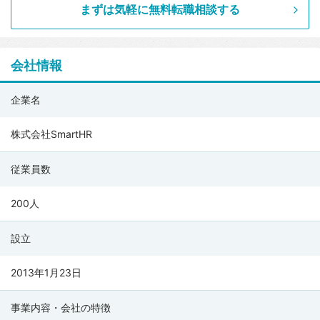
まずは気軽に無料転職相談する
会社情報
株
企業名
式
会
株式会社SmartHR
社
従業員数
SmartHR
の
200人
会
社
設立
情
報
2013年1月23日
事業内容・会社の特徴