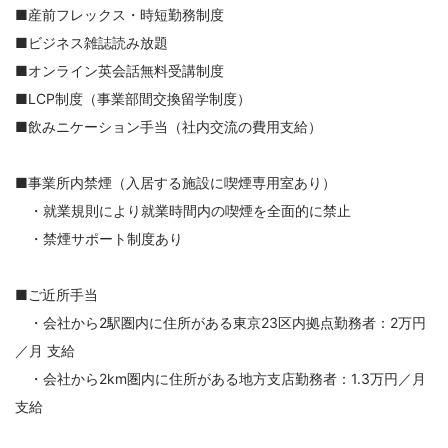
■産前フレックス・時短勤務制度
■ビジネス雑誌読み放題
■オンライン英会話無料受講制度
■LCP制度（事業部間交換留学制度）
■飲みニケーション手当（社内交流の費用支給）
■事業所内禁煙（入居する施設に喫煙専用室あり）
・就業規則により就業時間内の喫煙を全面的に禁止
・禁煙サポート制度あり
■ご近所手当
・会社から2駅圏内に住所がある東京23区内拠点勤務者：2万円
／月 支給
・会社から2km圏内に住所がある地方支店勤務者：1.3万円／月
支給