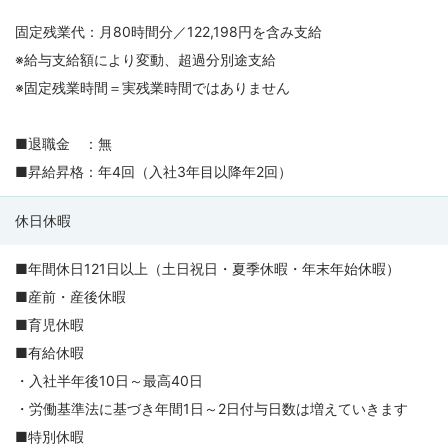
固定残業代：月80時間分／122,198円を含み支給
※給与支給額により変動、超過分別途支給
※固定残業時間＝実残業時間ではありません
■退職金 ：無
■昇給昇格：年4回（入社3年目以降年2回）
休日休暇
■年間休日121日以上（土日祝日・夏季休暇・年末年始休暇）
■産前・産後休暇
■育児休暇
■有給休暇
・入社半年後10日～最高40日
・労働基準法に基づき年間1日～2日付与日数は増えていきます
■特別休暇