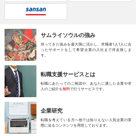
サムライソウルの強み
培ってきた強みを最大限に活かし、
求職者1人1人に合
ったサポートをして
希望企業の入社まで伴走致しま
す。
転職支援サービスとは
転職にあたってのご相談や、
あなたに適した企業や求
人のご紹介を
無料
で行うサービスです。
企業研究
転職を考えている方へ
他では知りえない人気企業の実
態に迫る
コンテンツを用意しております。