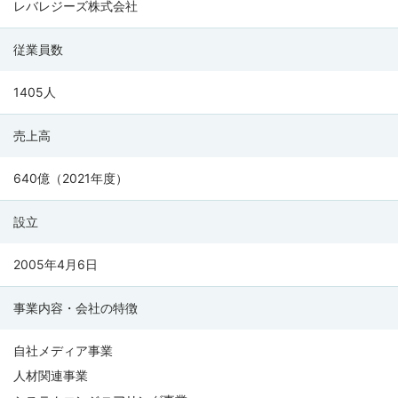
レ
レバレジーズ株式会社
ジ
従業員数
ー
ズ
1405人
株
式
売上高
会
社
640億（2021年度）
の
設立
会
社
2005年4月6日
情
報
事業内容・会社の特徴
自社メディア事業
人材関連事業