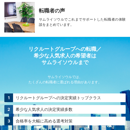
転職者の声
サムライソウルで
これまでサポートした転職者の
体験
談をまとめています。
リクルートグループへの転職／
希少な人気求人の希望者は
サムライソウルまで
サムライソウルでは、
たくさんの転職者に選ばれる理由があります。
リクルートグループへの
決定実績トップクラス
希少な人気求人の
決定実績多数
合格率を大幅に高める
選考対策