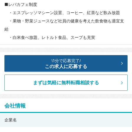
■レバカフェ制度
・エスプレッソマシーン設置、コーヒー、紅茶など飲み放題
・果物・野菜ジュースなど社員の健康を考えた飲食物も適宜支
給
・白米食べ放題、レトルト食品、スープも充実
1分で応募完了
\
/
この求人に応募する
まずは気軽に無料転職相談する
会社情報
レ
企業名
バ