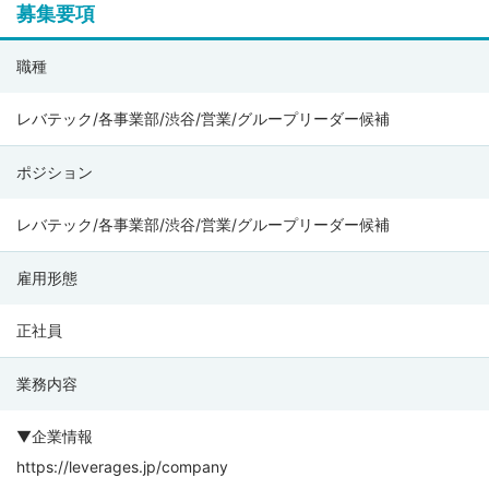
募集要項
レ
職種
バ
レ
レバテック/各事業部/渋谷/営業/グループリーダー候補
ジ
ポジション
ー
ズ
レバテック/各事業部/渋谷/営業/グループリーダー候補
株
式
雇用形態
会
社
正社員
の
業務内容
募
集
▼企業情報
要
https://leverages.jp/company
項