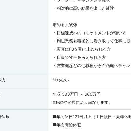
・相対的に高い結果を出した経験
求める人物像
・目標達成へのコミットメントが強い方
・周辺業務も積極的に巻き取って仕事に取
・素直にFBを受け止められる方
・自責で物事を考えられる方
・営業職などの他職種から企画職へチャレ
学力
問わない
与
年収 500万円 ～ 600万円
※経験や経歴により異なります。
日休暇
■年間休日121日以上（土日祝日・夏季休
■年次有給休暇