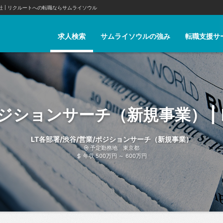
社
リクルートへの転職ならサムライソウル
求人検索
サムライソウルの強み
転職支援サ
LT各部署/渋谷/営業/ポジションサーチ（新規事業）
予定勤務地 東京都
年収 500万円 ～ 600万円