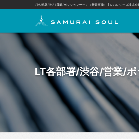
LT各部署/渋谷/営業/ポジションサーチ（新規事業） | レバレジーズ株式会