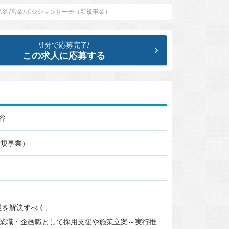
/渋谷/営業/ポジションサーチ（新規事業）
1分で応募完了
\
/
この求人に応募する
谷
新規事業）
足を解決すべく、
業職・企画職として採用支援や施策立案～実行推