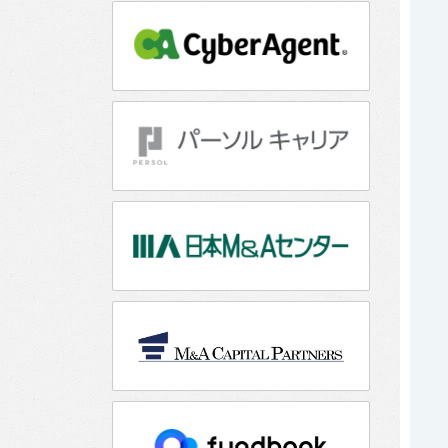
社
の
募
集
要
項