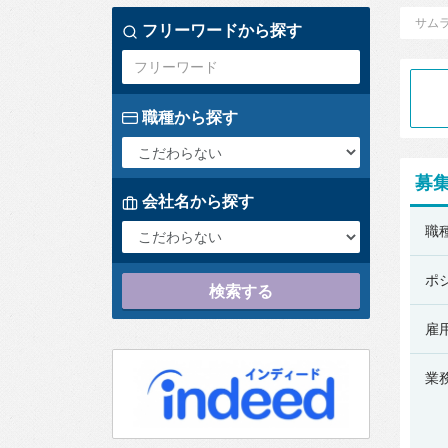
サム
フリーワードから探す
職種から探す
募
会社名から探す
レ
職
バ
レ
ポ
検索する
ジ
ー
雇
ズ
業
株
式
会