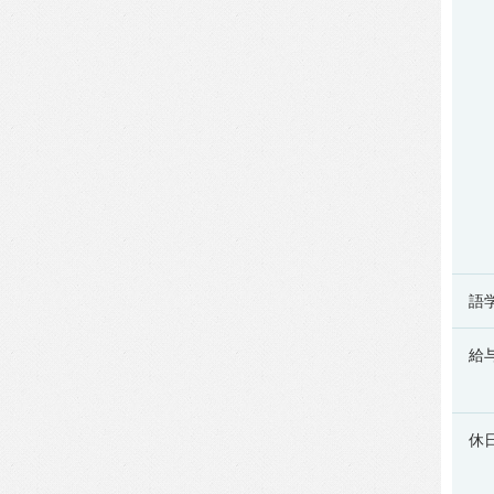
語
給
休