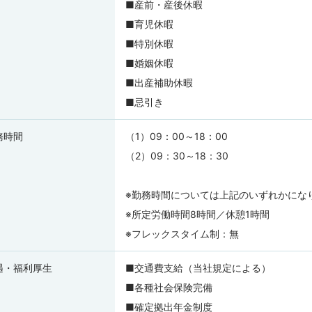
■産前・産後休暇
■育児休暇
■特別休暇
■婚姻休暇
■出産補助休暇
■忌引き
務時間
（1）09：00～18：00
（2）09：30～18：30
※勤務時間については上記のいずれかにな
※所定労働時間8時間／休憩1時間
※フレックスタイム制：無
遇・福利厚生
■交通費支給（当社規定による）
■各種社会保険完備
■確定拠出年金制度