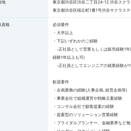
務地
東京都渋谷区渋谷二丁目24-12 渋谷スクラン
東京都渋谷区桜丘町1番1号渋谷サクラステージS
募資格
必須要件
・大卒以上
・下記いずれかのご経験
-正社員として営業もしくは販売経験1年
経験1年以上も可)
-正社員としてエンジニアの就業経験が1
歓迎要件
・企画業務の経験(人事企画､経営企画等)
・事業会社で組織運営や戦略立案経験
・コンサル会社で顧客提案の経験
・提案型のソリューション営業経験
・ブライダルプランナー、金融業界など無
・リーダー、マネジメント経験