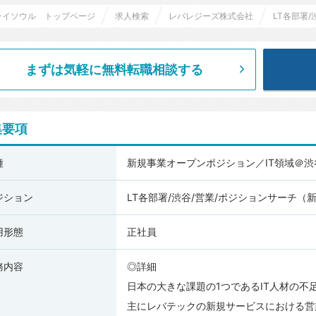
ライソウル トップページ
求人検索
レバレジーズ株式会社
LT各部署
まずは気軽に無料転職相談する
集要項
種
新規事業オープンポジション／IT領域＠渋
ジション
LT各部署/渋谷/営業/ポジションサーチ（
用形態
正社員
務内容
◎詳細
日本の大きな課題の1つであるIT人材の不
主にレバテックの新規サービスにおける営