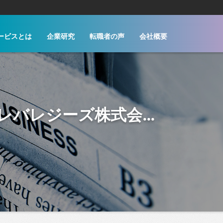
ービスとは
企業研究
転職者の声
会社概要
LT各部署/渋谷/営業/ポジションサーチ（新規事業） | レバレジーズ株式会社 | サムライソウル