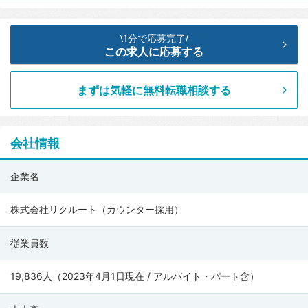
1分で応募完了
\
/
この求人に応募する
まずは気軽に無料転職相談する
会社情報
株
企業名
式
会
株式会社リクルート（カウンター採用）
社
従業員数
リ
ク
19,836人（2023年4月1日現在 / アルバイト・パート含）
ル
ー