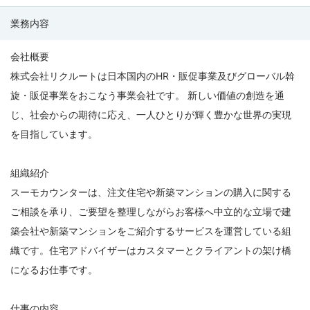
タ
業務内容
ー
採
会社概要
用）
株式会社リクルートは日本国内のHR・販促事業及びグローバル斡
の
旋・販促事業をおこなう事業会社です。 新しい価値の創造を通
募
じ、社会からの期待に応え、一人ひとりが輝く豊かな世界の実現
集
を目指しています。
要
項
組織紹介
スーモカウンターは、注文住宅や新築マンションの購入に関する
ご相談を承り、ご要望を整理しながらお客様へ中立的な立場で建
築会社や新築マンションをご紹介するサービスを運営している組
織です。住宅アドバイザーはカスタマーとクライアントの架け橋
になるお仕事です。
仕事の内容