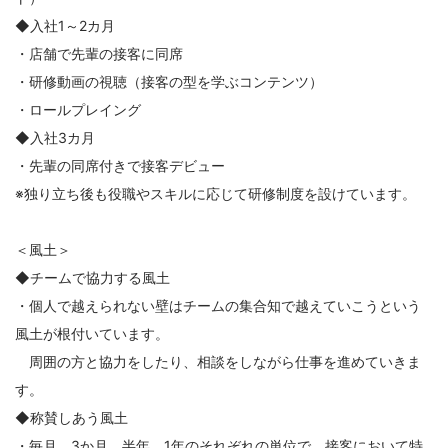
◆入社1～2カ月
・店舗で先輩の接客に同席
・研修動画の視聴（接客の型を学ぶコンテンツ）
・ロールプレイング
◆入社3カ月
・先輩の同席付きで接客デビュー
※独り立ち後も役職やスキルに応じて研修制度を設けています。
＜風土＞
◆チームで協力する風土
・個人で越えられない壁はチームの集合知で越えていこうという
風土が根付いています。
周囲の方と協力をしたり、相談をしながら仕事を進めていきま
す。
◆称賛しあう風土
・毎月、3か月、半年、1年のそれぞれの単位で、接客において特