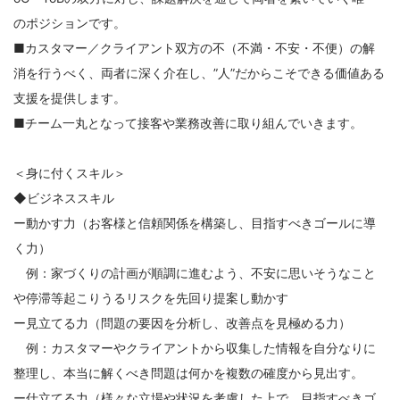
のポジションです。
■カスタマー／クライアント双方の不（不満・不安・不便）の解
消を行うべく、両者に深く介在し、”人”だからこそできる価値ある
支援を提供します。
■チーム一丸となって接客や業務改善に取り組んでいきます。
＜身に付くスキル＞
◆ビジネススキル
ー動かす力（お客様と信頼関係を構築し、目指すべきゴールに導
く力）
例：家づくりの計画が順調に進むよう、不安に思いそうなこと
や停滞等起こりうるリスクを先回り提案し動かす
ー見立てる力（問題の要因を分析し、改善点を見極める力）
例：カスタマーやクライアントから収集した情報を自分なりに
整理し、本当に解くべき問題は何かを複数の確度から見出す。
ー仕立てる力（様々な立場や状況を考慮した上で、目指すべきゴ