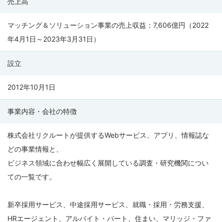
売上高
ト
（カ
マッチング＆ソリューション事業の売上収益：7,606億円（2022
ウ
年4月1日～2023年3月31日）
ン
設立
タ
ー
2012年10月1日
採
用）
事業内容・会社の特徴
の
会
株式会社リクルートが提供するWebサービス、アプリ、情報誌な
社
どの事業情報と、
情
ビジネス領域に合わせ幅広く展開している調査・研究機関につい
報
ての一覧です。
新卒採用サービス、中途採用サービス、就職・採用・労務支援、
HRエージェント、アルバイト・パート、住まい、マリッジ・ファ