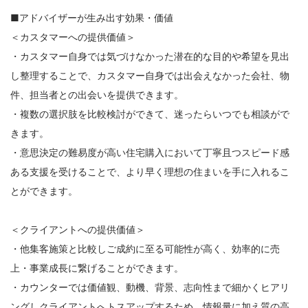
■アドバイザーが生み出す効果・価値
＜カスタマーへの提供価値＞
・カスタマー自身では気づけなかった潜在的な目的や希望を見出
し整理することで、カスタマー自身では出会えなかった会社、物
件、担当者との出会いを提供できます。
・複数の選択肢を比較検討ができて、迷ったらいつでも相談がで
きます。
・意思決定の難易度が高い住宅購入において丁寧且つスピード感
ある支援を受けることで、より早く理想の住まいを手に入れるこ
とができます。
＜クライアントへの提供価値＞
・他集客施策と比較しご成約に至る可能性が高く、効率的に売
上・事業成長に繋げることができます。
・カウンターでは価値観、動機、背景、志向性まで細かくヒアリ
ングしクライアントへトスアップするため、情報量に加え質の高