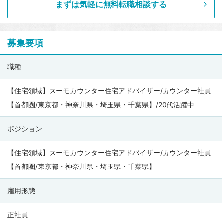
まずは気軽に無料転職相談する
募集要項
株
職種
式
会
【住宅領域】スーモカウンター住宅アドバイザー/カウンター社員
社
【首都圏/東京都・神奈川県・埼玉県・千葉県】/20代活躍中
リ
ポジション
ク
ル
【住宅領域】スーモカウンター住宅アドバイザー/カウンター社員
ー
【首都圏/東京都・神奈川県・埼玉県・千葉県】
ト
（カ
雇用形態
ウ
ン
正社員