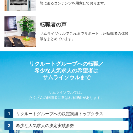
態に迫る
コンテンツを用意しております。
転職者の声
サムライソウルで
これまでサポートした転職者の
体験
談をまとめています。
リクルートグループへの転職／
希少な人気求人の希望者は
サムライソウルまで
サムライソウルでは、
たくさんの転職者に選ばれる理由があります。
リクルートグループへの
決定実績トップクラス
希少な人気求人の
決定実績多数