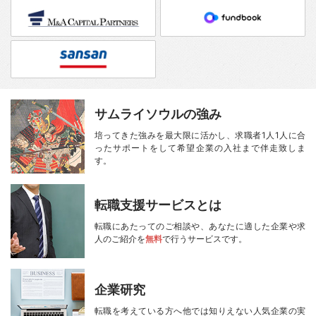
サムライソウルの強み
培ってきた強みを最大限に活かし、
求職者1人1人に合
ったサポートをして
希望企業の入社まで伴走致しま
す。
転職支援サービスとは
転職にあたってのご相談や、
あなたに適した企業や求
人のご紹介を
無料
で行うサービスです。
企業研究
転職を考えている方へ
他では知りえない人気企業の実