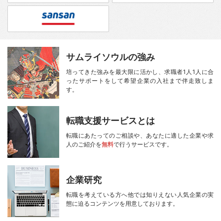
サムライソウルの強み
培ってきた強みを最大限に活かし、
求職者1人1人に合
ったサポートをして
希望企業の入社まで伴走致しま
す。
転職支援サービスとは
転職にあたってのご相談や、
あなたに適した企業や求
人のご紹介を
無料
で行うサービスです。
企業研究
転職を考えている方へ
他では知りえない人気企業の実
態に迫る
コンテンツを用意しております。