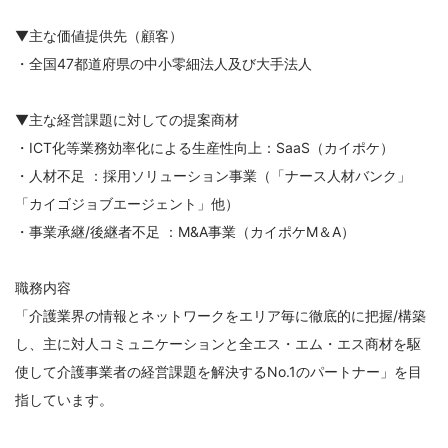
▼主な価値提供先（顧客）
・全国47都道府県の中小零細法人及び大手法人
▼主な経営課題に対しての提案商材
・ICT化等業務効率化による生産性向上：SaaS（カイポケ）
・人材不足 ：採用ソリューション事業（「ナース人材バンク」
「カイゴジョブエージェント」他）
・事業承継/後継者不足 ：M&A事業（カイポケM＆A）
職務内容
「介護業界の情報とネットワークをエリア毎に徹底的に把握/構築
し、主に対人コミュニケーションと全エス・エム・エス商材を駆
使して介護事業者の経営課題を解決するNo.1のパートナー」を目
指しています。