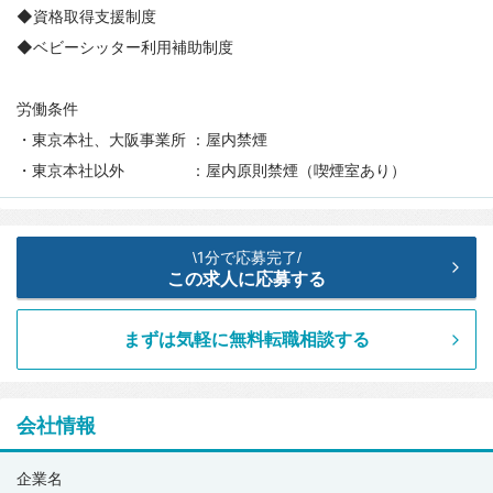
◆資格取得支援制度
◆ベビーシッター利用補助制度
労働条件
・東京本社、大阪事業所 ：屋内禁煙
・東京本社以外 ：屋内原則禁煙（喫煙室あり）
1分で応募完了
\
/
この求人に応募する
まずは気軽に無料転職相談する
会社情報
株
企業名