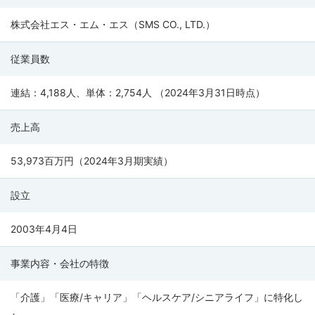
式
会
株式会社エス・エム・エス（SMS CO., LTD.）
社
従業員数
エ
ス・
連結：4,188人、単体：2,754人 （2024年3月31日時点）
エ
ム・
売上高
エ
ス
53,973百万円（2024年3月期実績）
（SMS
設立
CO.,
LTD.）
2003年4月4日
の
会
事業内容・会社の特徴
社
情
「介護」「医療/キャリア」「ヘルスケア/シニアライフ」に特化し