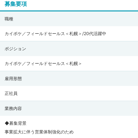
募集要項
株
職種
式
会
カイポケ／フィールドセールス＜札幌＞/20代活躍中
社
ポジション
エ
ス・
カイポケ／フィールドセールス＜札幌＞
エ
ム・
雇用形態
エ
ス
正社員
（SMS
業務内容
CO.,
LTD.）
◆募集背景
の
事業拡大に伴う営業体制強化のため
募