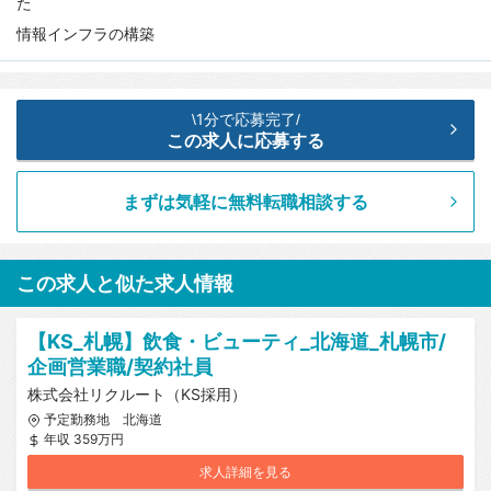
報
た
情報インフラの構築
1分で応募完了
\
/
この求人に応募する
まずは気軽に無料転職相談する
この求人と似た求人情報
【KS_札幌】飲食・ビューティ_北海道_札幌市/
企画営業職/契約社員
株式会社リクルート（KS採用）
予定勤務地 北海道
年収 359万円
求人詳細を見る