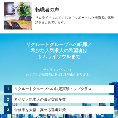
転職者の声
サムライソウルで
これまでサポートした転職者の
体験
談をまとめています。
リクルートグループへの転職／
希少な人気求人の希望者は
サムライソウルまで
サムライソウルでは、
たくさんの転職者に選ばれる理由があります。
リクルートグループへの
決定実績トップクラス
希少な人気求人の
決定実績多数
合格率を大幅に高める
選考対策