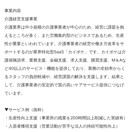
集
事業内容
要
介護経営支援事業
項
介護業界は中小規模の介護事業者が中心のため、経営に課題を抱
えるところが多く、また労働集約型のビジネスであるため、生産
性が重要といわれています。介護事業者の経営や働き方改革をサ
ポートするのが業界特化型SaaS「カイポケ」です。カイポケは介
護保険請求、業務支援、金融支援、求人支援、購買支援、M＆Aな
ど40以上のサービス・機能を提供しており、業務の非効率からく
るスタッフの負担軽減や、経営課題の解決を支援します。結果と
して、介護事業者の安定的で質の高いケアサービス提供につなげ
ています。
▼サービス例（抜粋）
・生産性向上支援（事業所の残業を200時間以上削減した実績有）
・入居者獲得支援（営業活動が苦手な法人の持続可能性向上）