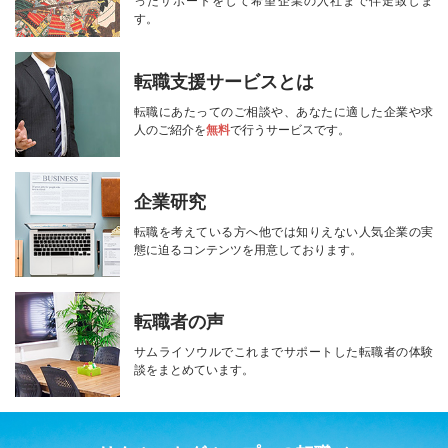
ったサポートをして
希望企業の入社まで伴走致しま
す。
転職支援サービスとは
転職にあたってのご相談や、
あなたに適した企業や求
人のご紹介を
無料
で行うサービスです。
企業研究
転職を考えている方へ
他では知りえない人気企業の実
態に迫る
コンテンツを用意しております。
転職者の声
サムライソウルで
これまでサポートした転職者の
体験
談をまとめています。