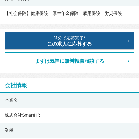
【社会保険】健康保険 厚生年金保険 雇用保険 労災保険
1分で応募完了
\
/
この求人に応募する
まずは気軽に無料転職相談する
会社情報
株
企業名
式
会
株式会社SmartHR
社
業種
SmartHR