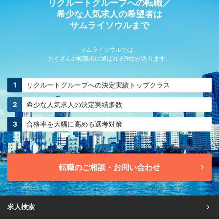
リクルートグループへの転職／
希少な人気求人の希望者は
サムライソウルまで
サムライソウルでは、
たくさんの転職者に選ばれる理由があります。
リクルートグループへの
決定実績トップクラス
希少な人気求人の
決定実績多数
合格率を大幅に高める
選考対策
転職のご相談・お問い合わせ
求人検索