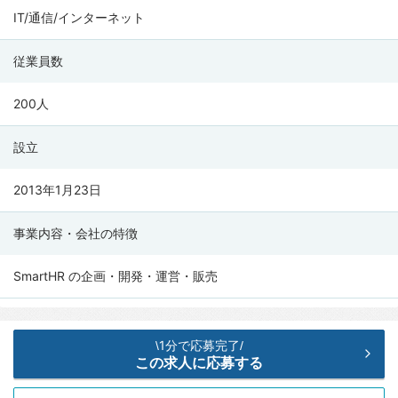
の
IT/通信/インターネット
会
社
従業員数
情
報
200人
設立
2013年1月23日
事業内容・会社の特徴
SmartHR の企画・開発・運営・販売
1分で応募完了
\
/
この求人に応募する