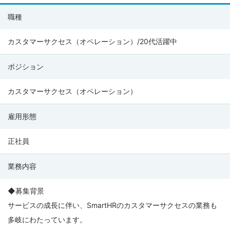
株
職種
式
会
カスタマーサクセス（オペレーション）/20代活躍中
社
ポジション
SmartHR
の
カスタマーサクセス（オペレーション）
募
集
雇用形態
要
項
正社員
業務内容
◆募集背景
サービスの成長に伴い、SmartHRのカスタマーサクセスの業務も
多岐にわたっています。