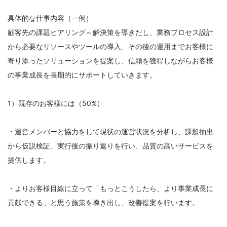
)
具体的な仕事内容（一例）
の
顧客先の課題ヒアリング～解決策を導きだし、業務プロセス設計
募
から必要なリソースやツールの導入、その後の運用までお客様に
集
寄り添ったソリューションを提案し、信頼を獲得しながらお客様
要
の事業成長を長期的にサポートしていきます。
項
1）既存のお客様には（50%）
・運営メンバーと協力をして現状の運営状況を分析し、課題抽出
から仮説検証、実行後の振り返りを行い、品質の高いサービスを
提供します。
・よりお客様目線に立って「もっとこうしたら、より事業成長に
貢献できる」と思う施策を導き出し、改善提案を行います。