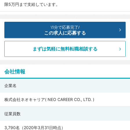
限5万円まで支給しています。
1分で応募完了
\
/
この求人に応募する
まずは気軽に無料転職相談する
会社情報
株
企業名
式
会
株式会社ネオキャリア( NEO CAREER CO., LTD. )
社
従業員数
ネ
オ
3,790名（2020年3月31日時点）