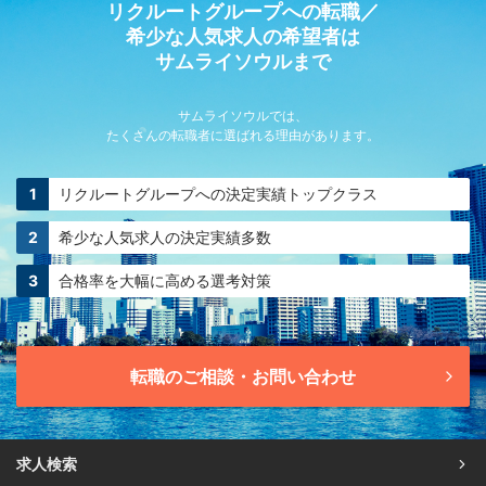
リクルートグループへの転職／
希少な人気求人の希望者は
サムライソウルまで
サムライソウルでは、
たくさんの転職者に選ばれる理由があります。
リクルートグループへの
決定実績トップクラス
希少な人気求人の
決定実績多数
合格率を大幅に高める
選考対策
転職のご相談・お問い合わせ
求人検索