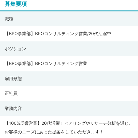
募集要項
株
職種
式
会
【BPO事業部】BPOコンサルティング営業/20代活躍中
社
ポジション
ネ
オ
【BPO事業部】BPOコンサルティング営業
キ
ャ
雇用形態
リ
ア
正社員
(
業務内容
NEO
CAREER
【100%反響営業】20代活躍！ヒアリングやリサーチ分析を通じ、
CO.,
お客様のニーズにあった提案をしていただきます！
LTD.