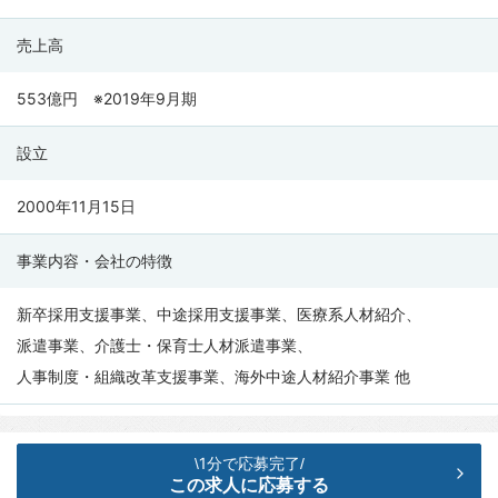
キ
ャ
売上高
リ
ア
553億円 ※2019年9月期
(
設立
NEO
CAREER
2000年11月15日
CO.,
LTD.
事業内容・会社の特徴
)
の
新卒採用支援事業、中途採用支援事業、医療系人材紹介、
会
派遣事業、介護士・保育士人材派遣事業、
社
人事制度・組織改革支援事業、海外中途人材紹介事業 他
情
報
1分で応募完了
\
/
この求人に応募する