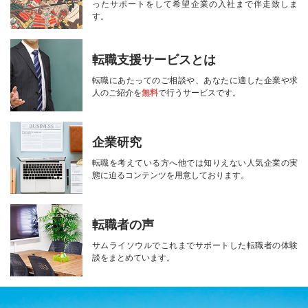
ったサポートをして
希望企業の入社まで伴走致しま
す。
転職支援サービスとは
転職にあたってのご相談や、
あなたに適した企業や求
人のご紹介を
無料
で行うサービスです。
企業研究
転職を考えている方へ
他では知りえない人気企業の実
態に迫る
コンテンツを用意しております。
転職者の声
サムライソウルで
これまでサポートした転職者の
体験
談をまとめています。