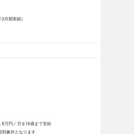
年3月期実績）
）
 6万円／月を18歳まで支給
給対象外となります