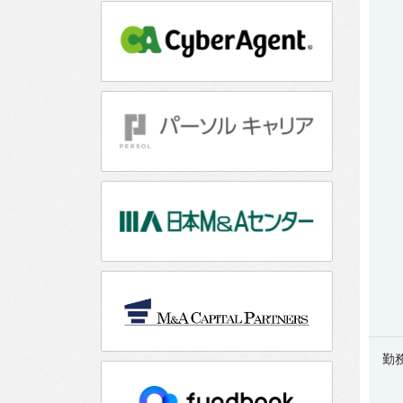
集
要
項
勤