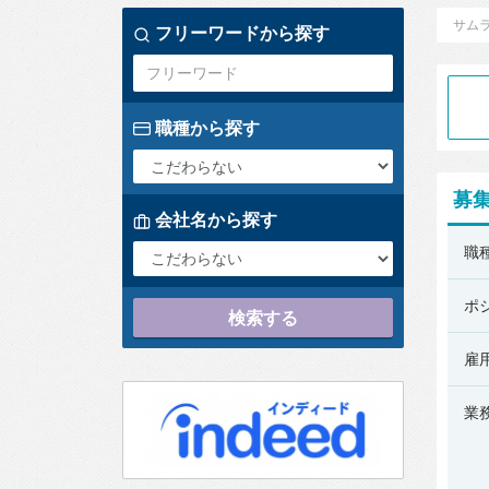
サム
フリーワードから探す
職種から探す
募
会社名から探す
株
職
式
会
ポ
検索する
社
ラ
雇
ク
業
ス
の
募