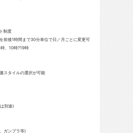
ト制度
を前後1時間まで30分単位で日／月ごとに変更可
.5時、10時?19時
価スタイルの選択が可能
は別途)
、ガンプラ等)