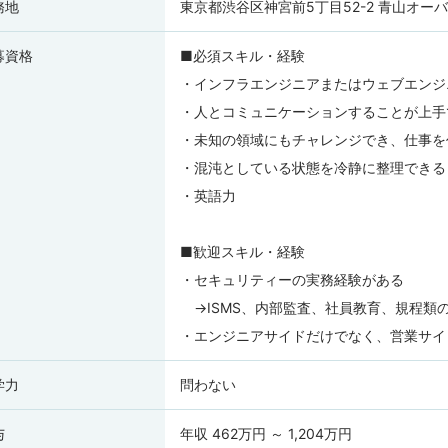
務地
東京都渋谷区神宮前5丁目52-2 青山オーバ
募資格
■必須スキル・経験
・インフラエンジニアまたはウェブエンジ
・人とコミュニケーションすることが上手
・未知の領域にもチャレンジでき、仕事を
・混沌としている状態を冷静に整理できる
・英語力
■歓迎スキル・経験
・セキュリティーの実務経験がある
→ISMS、内部監査、社員教育、規程類
・エンジニアサイドだけでなく、営業サイ
学力
問わない
与
年収 462万円 ～ 1,204万円