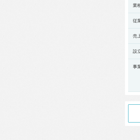
式
業
会
社
従
の
売
会
社
設
情
報
事