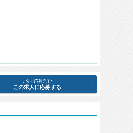
1分で応募完了
\
/
この求人に応募する