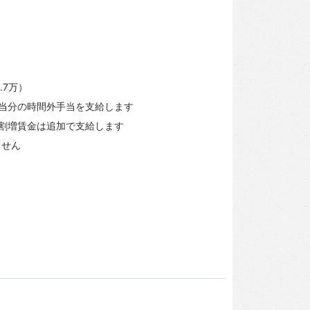
。
.7万）
相当分の時間外手当を支給します
の割増賃金は追加で支給します
ません