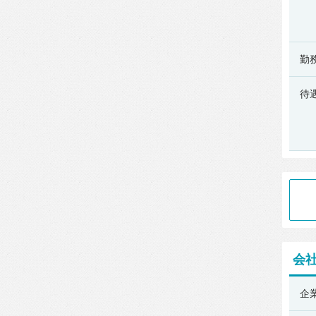
勤
待
会
Sans
企
株