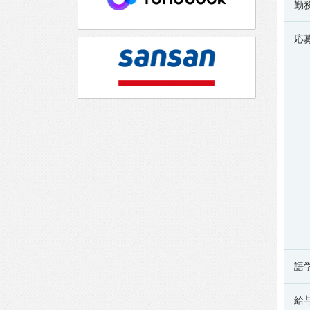
勤
応
語
給