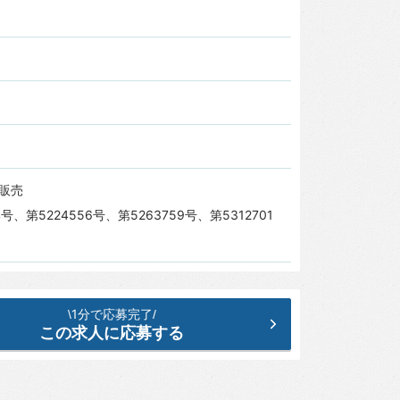
販売
号、第5224556号、第5263759号、第5312701
1分で応募完了
\
/
この求人に応募する