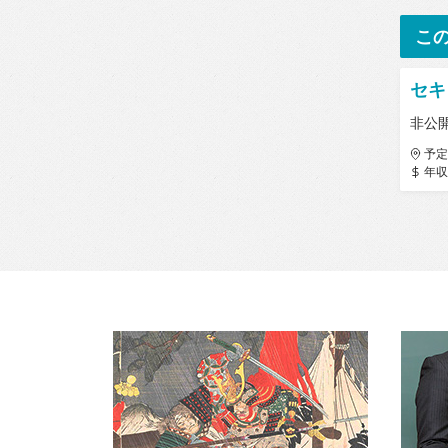
こ
セキ
非公
予定
年収 