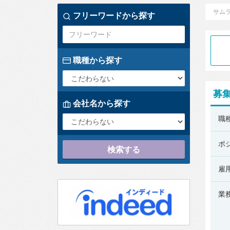
サム
フリーワードから探す
職種から探す
募
会社名から探す
Sans
職
株
式
ポ
検索する
会
社
雇
の
業
募
集
要