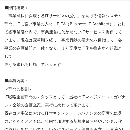
集
■部門概要：
要
「事業成長に貢献するITサービスの提供」を掲げる情報システム
項
部門。ITに強い事業の人材「BITA（Business IT Architect）」とし
て各事業部門内で、事業運営に欠かせないITサービスを提供して
います。現在は変革期を経て、事業貢献の最大化を目指して、各
事業の企画部門と一体となり、より高度なIT化を推進する組織と
して
更なる進化を目指しております。
■業務内容：
＜部門の役割＞
IT戦略企画部門のスタッフとして、当社のITマネジメント・ガバナ
ンス全般の企画立案、実行に携わって頂きます。
既存コア事業におけるITマネジメント・ガバナンスの高度化に尽
力いただくとともに、社内で加速する新規事業開発やデジタル化
の取り組みについても、いかにスピードと統制を両立した最適なI