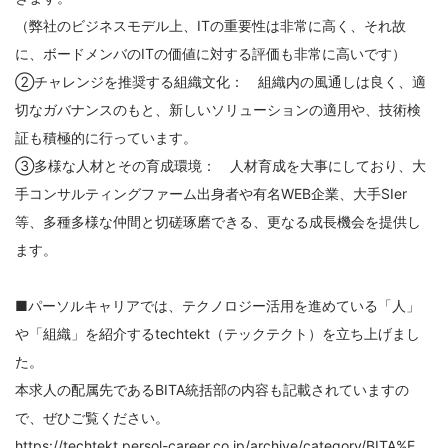
（弊社のビジネスモデル上、ITの重要性は非常に高く、それ故
に、ボードメンバのITの価値に対する評価も非常に高いです）
②チャレンジを推奨する組織文化： 組織内の風通しは良く、適
切なガバナンスのもと、新しいソリューションの適用や、技術検
証も積極的に行っています。
③多様な人材とその育成環境： 人材育成を大事にしており、大
手コンサルティングファーム出身者や有名WEB企業、大手SIer
等、多種多様な仲間と切磋琢磨できる、更なる成長機会を提供し
ます。
■パーソルキャリアでは、テクノロジー活用を進めている「人」
や「組織」を紹介するtechtekt（テックテクト）を立ち上げまし
た。
本求人の配属先であるBITA統括部の内容も記載されていますの
で、ぜひご覧ください。
https://techtekt.persol-career.co.jp/archive/category/BITA%E