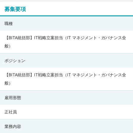
募集要項
パ
職種
ー
ソ
【BITA統括部】IT戦略立案担当（IT マネジメント・ガバナンス全
ル
般）
キ
ポジション
ャ
リ
【BITA統括部】IT戦略立案担当（IT マネジメント・ガバナンス全
ア
般）
株
式
雇用形態
会
社
正社員
の
業務内容
募