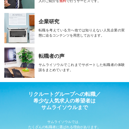
人のご紹介を
無料
で行うサービスです。
企業研究
転職を考えている方へ
他では知りえない人気企業の実
態に迫る
コンテンツを用意しております。
転職者の声
サムライソウルで
これまでサポートした転職者の
体験
談をまとめています。
リクルートグループへの転職／
希少な人気求人の希望者は
サムライソウルまで
サムライソウルでは、
たくさんの転職者に選ばれる理由があります。