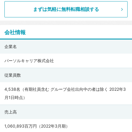
まずは気軽に無料転職相談する
会社情報
パ
企業名
ー
ソ
パーソルキャリア株式会社
ル
従業員数
キ
ャ
4,538名（有期社員含む グループ会社出向中の者は除く 2022年3
リ
月1日時点）
ア
株
売上高
式
会
1,060,893百万円（2022年3月期）