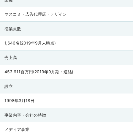
サ
イ
マスコミ・広告代理店・デザイン
バ
ー
従業員数
エ
ー
1,646名(2019年9月末時点)
ジ
売上高
ェ
ン
453,611百万円(2019年9月期・連結)
ト
の
設立
会
社
1998年3月18日
情
事業内容・会社の特徴
報
メディア事業