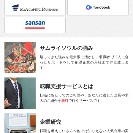
サムライソウルの強み
培ってきた強みを最大限に活かし、
求職者1人1人に合
ったサポートをして
希望企業の入社まで伴走致しま
す。
転職支援サービスとは
転職にあたってのご相談や、
あなたに適した企業や求
人のご紹介を
無料
で行うサービスです。
企業研究
転職を考えている方へ
他では知りえない人気企業の実