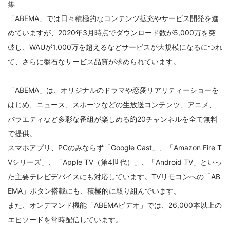
集
募
「ABEMA」では日々積極的なコンテンツ拡充やサービス開発を進
集
めていますが、2020年3月時点でダウンロード数が5,000万を突
要
破し、WAUが1,000万を超えるなどサービスが大規模になるにつれ
項
て、さらに盤石なサービス品質が求められています。
「ABEMA」は、オリジナルのドラマや恋愛リアリティーショーを
はじめ、ニュース、スポーツなどの生放送コンテンツ、アニメ、
バラエティなど多彩な番組が楽しめる約20チャンネルを全て無料
で提供。
スマホアプリ、PCのみならず「Google Cast」、「Amazon Fire T
Vシリーズ」、「Apple TV（第4世代）」、「Android TV」といっ
た主要テレビデバイスにも対応しています。TVリモコンへの「AB
EMA」ボタン搭載にも、積極的に取り組んでいます。
また、オンデマンド機能「ABEMAビデオ」では、26,000本以上の
エピソードを常時配信しています。