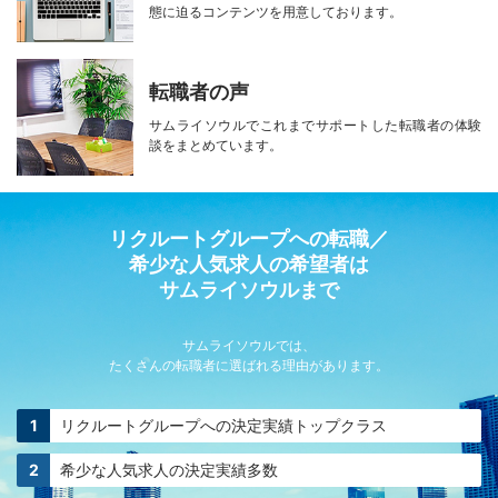
態に迫る
コンテンツを用意しております。
転職者の声
サムライソウルで
これまでサポートした転職者の
体験
談をまとめています。
リクルートグループへの転職／
希少な人気求人の希望者は
サムライソウルまで
サムライソウルでは、
たくさんの転職者に選ばれる理由があります。
リクルートグループへの
決定実績トップクラス
希少な人気求人の
決定実績多数