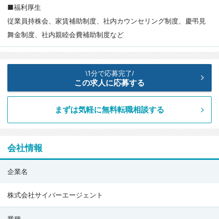
■福利厚生
従業員持株会、家賃補助制度、社内カウンセリング制度、慶弔見
舞金制度、社内親睦会費補助制度など
1分で応募完了
\
/
この求人に応募する
まずは気軽に無料転職相談する
会社情報
株
企業名
式
会
株式会社サイバーエージェント
社
業種