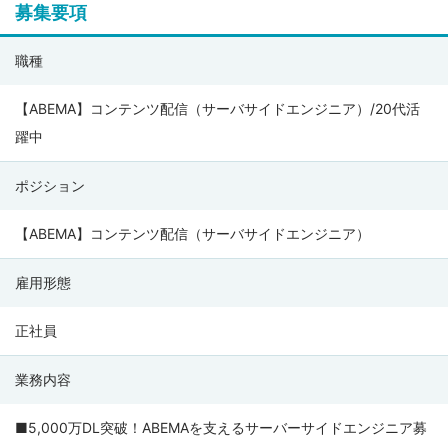
募集要項
株
職種
式
会
【ABEMA】コンテンツ配信（サーバサイドエンジニア）/20代活
社
躍中
サ
ポジション
イ
バ
【ABEMA】コンテンツ配信（サーバサイドエンジニア）
ー
エ
雇用形態
ー
ジ
正社員
ェ
業務内容
ン
ト
■5,000万DL突破！ABEMAを支えるサーバーサイドエンジニア募
の