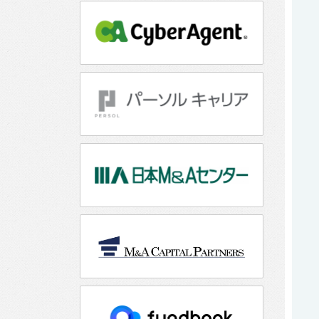
ス
タ
ッ
フ
ィ
ン
グ
の
募
集
要
項