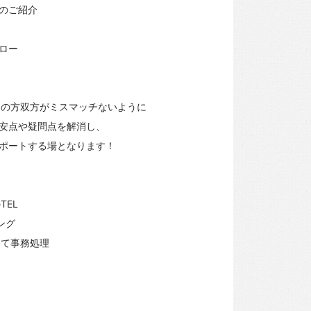
のご紹介
ロー
フの方双方がミスマッチないように
安点や疑問点を解消し、
ポートする場となります！
TEL
ング
して事務処理