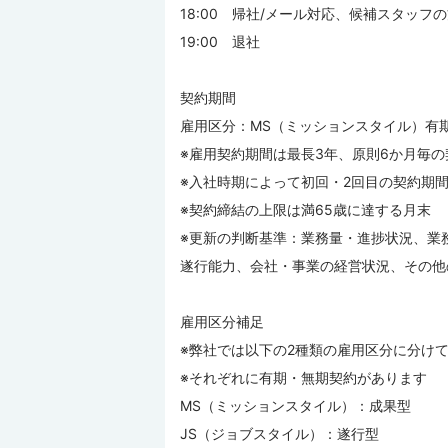
18:00 帰社/メール対応、候補スタッフ
19:00 退社
契約期間
雇用区分：MS（ミッションスタイル）有
※雇用契約期間は最長3年、原則6か月毎
※入社時期によって初回・2回目の契約期
※契約締結の上限は満65歳に達する月末
※更新の判断基準：業務量・進捗状況、業
遂行能力、会社・事業の経営状況、その他
雇用区分補足
※弊社では以下の2種類の雇用区分に分け
※それぞれに有期・無期契約があります
MS（ミッションスタイル）：成果型
JS（ジョブスタイル）：遂行型