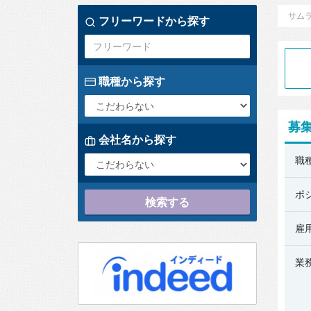
サム
フリーワードから探す
職種から探す
募
会社名から探す
株
職
式
会
ポ
検索する
社
リ
雇
ク
業
ル
ー
ト