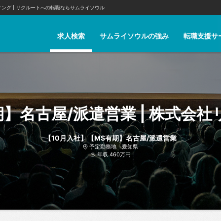
ィング
リクルートへの転職ならサムライソウル
求人検索
サムライソウルの強み
転職支援サ
【10月入社】【MS有期】名古屋/派遣営業
予定勤務地 愛知県
年収 460万円