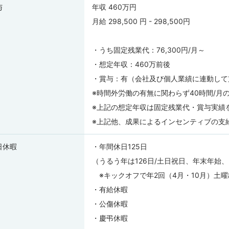
与
年収 460万円
月給 298,500 円 - 298,500円
・うち固定残業代：76,300円/月～
・想定年収：460万前後
・賞与：有（会社及び個人業績に連動して支
※時間外労働の有無に関わらず40時間/月
※上記の想定年収は固定残業代・賞与実績
※上記他、成果によるインセンティブの支給
日休暇
・年間休日125日
（うるう年は126日/土日祝日、年末年始
※キックオフで年2回（4月・10月）土
・有給休暇
・公傷休暇
・慶弔休暇