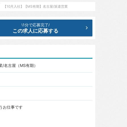
【10月入社】【MS有期】名古屋/派遣営業
1分で応募完了
\
/
この求人に応募する
業/名古屋（MS有期）
うお仕事です