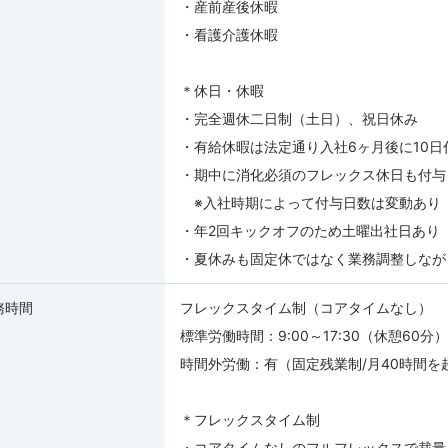
・産前産後休暇
・看護介護休暇
＊休日・休暇
・完全週休二日制（土日）、祝日休み
・有給休暇は法定通り入社6ヶ月後に10日
・期中に消化必須のフレックス休日も付与
※入社時期によって付与日数は変動あり
・年2回キックオフのため土曜出社日あり（
・夏休みも固定休ではなく業務調整しなが
務時間
フレックスタイム制（コアタイムなし）
標準労働時間：9:00～17:30（休憩60分）
時間外労働：有（固定残業制/月40時間
＊フレックスタイム制
・コアタイムなしのフルフレックスで裁量