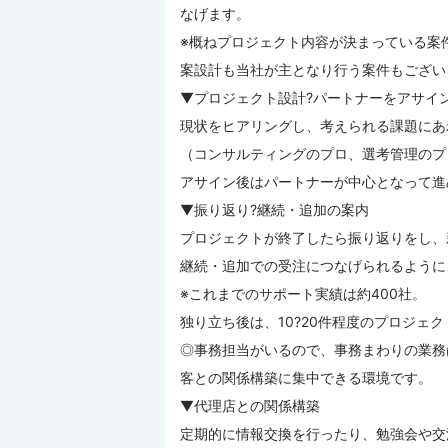
なげます。
※概ねプロジェクト内容が決まっている案
案設計も当社が主となり行う案件もござい
▼プロジェクト設計?パートナーをアサイ
現状をヒアリングし、考えられる課題にあ
（コンサルティングのプロ、選考管理のプ
アサイン後はパートナーが中心となって進
▼振り返り?継続・追加の案内
プロジェクトが終了したら振り返りをし、
継続・追加での受注につなげられるように
※これまでのサポート実績は約400社。
独り立ち後は、10?20件程度のプロジェ
◎事務担当がいるので、事務まわりの業務
客との関係構築に集中できる環境です。
▼代理店との関係構築
定期的に情報交換を行ったり、勉強会や交