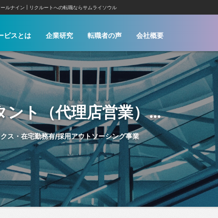
アールナイン
リクルートへの転職ならサムライソウル
ービスとは
企業研究
転職者の声
会社概要
代理店営業※業界未経験歓迎※ 【人事・採用コンサルタント（代理店営業）】 企業の人材に関する課題を解決/フレックス・在宅勤務有/採用アウトソーシング事業 | 株式会社アールナイン | サムライソウル
ックス・在宅勤務有/採用アウトソーシング事業