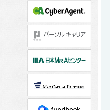
ン
の
募
集
要
項