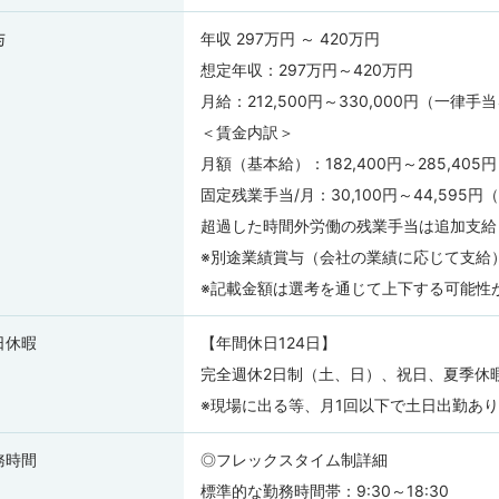
与
年収 297万円 ～ 420万円
想定年収：297万円～420万円
月給：212,500円～330,000円（一律手
＜賃金内訳＞
月額（基本給）：182,400円～285,405円
固定残業手当/月：30,100円～44,595
超過した時間外労働の残業手当は追加支給
※別途業績賞与（会社の業績に応じて支給
※記載金額は選考を通じて上下する可能性
日休暇
【年間休日124日】
完全週休2日制（土、日）、祝日、夏季休
※現場に出る等、月1回以下で土日出勤あ
務時間
◎フレックスタイム制詳細
標準的な勤務時間帯：9:30～18:30