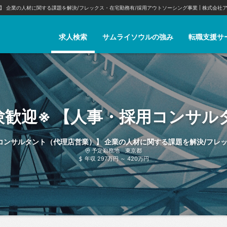
】 企業の人材に関する課題を解決/フレックス・在宅勤務有/採用アウトソーシング事業 | 株式会社
求人検索
サムライソウルの強み
転職支援サ
コンサルタント（代理店営業）】 企業の人材に関する課題を解決/フレ
予定勤務地 東京都
年収 297万円 ～ 420万円