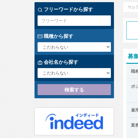
サム
フリーワードから探す
職種から探す
募
会社名から探す
株
職
式
会
ポ
検索する
社
ア
ー
雇
ル
業
ナ
イ