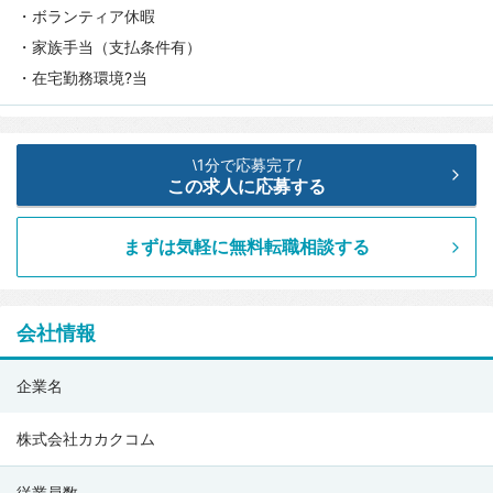
・ボランティア休暇
・家族手当（支払条件有）
・在宅勤務環境?当
1分で応募完了
\
/
この求人に応募する
まずは気軽に無料転職相談する
会社情報
株
企業名
式
会
株式会社カカクコム
社
従業員数