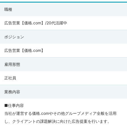
株
職種
式
会
広告営業【価格.com】/20代活躍中
社
ポジション
カ
カ
広告営業【価格.com】
ク
コ
雇用形態
ム
の
正社員
募
業務内容
集
要
■仕事内容
項
当社が運営する価格.comやその他グループメディア全般を活用
し、クライアントの課題解決に向けた広告提案を行います。