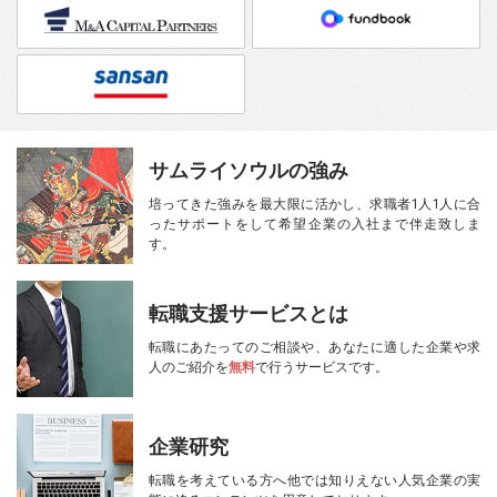
サムライソウルの強み
培ってきた強みを最大限に活かし、
求職者1人1人に合
ったサポートをして
希望企業の入社まで伴走致しま
す。
転職支援サービスとは
転職にあたってのご相談や、
あなたに適した企業や求
人のご紹介を
無料
で行うサービスです。
企業研究
転職を考えている方へ
他では知りえない人気企業の実