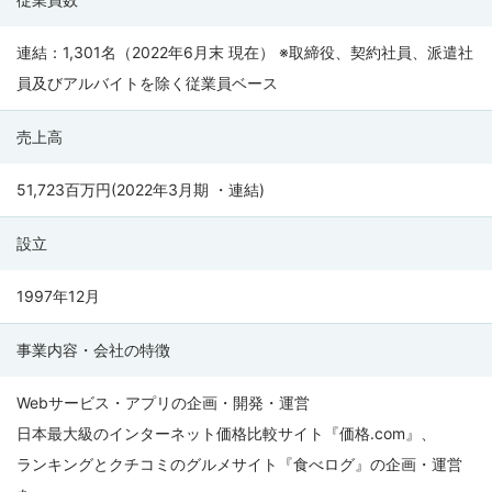
カ
カ
連結：1,301名（2022年6月末 現在） ※取締役、契約社員、派遣社
ク
員及びアルバイトを除く従業員ベース
コ
ム
売上高
の
会
51,723百万円(2022年3月期 ・連結)
社
設立
情
報
1997年12月
事業内容・会社の特徴
Webサービス・アプリの企画・開発・運営
日本最大級のインターネット価格比較サイト『価格.com』、
ランキングとクチコミのグルメサイト『食べログ』の企画・運営