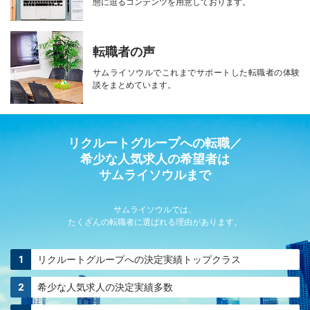
態に迫る
コンテンツを用意しております。
転職者の声
サムライソウルで
これまでサポートした転職者の
体験
談をまとめています。
リクルートグループへの転職／
希少な人気求人の希望者は
サムライソウルまで
サムライソウルでは、
たくさんの転職者に選ばれる理由があります。
リクルートグループへの
決定実績トップクラス
希少な人気求人の
決定実績多数