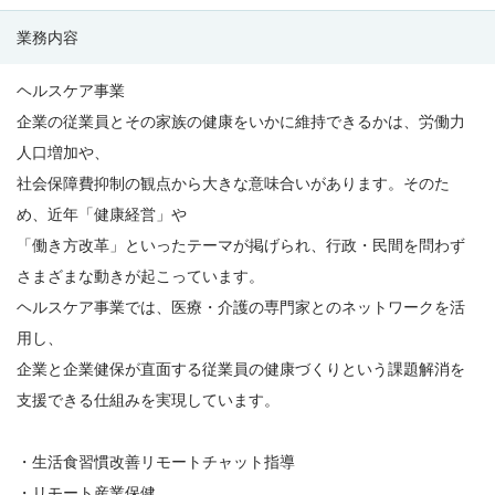
LTD.）
業務内容
の
募
ヘルスケア事業
集
企業の従業員とその家族の健康をいかに維持できるかは、労働力
要
人口増加や、
項
社会保障費抑制の観点から大きな意味合いがあります。そのた
め、近年「健康経営」や
「働き方改革」といったテーマが掲げられ、行政・民間を問わず
さまざまな動きが起こっています。
ヘルスケア事業では、医療・介護の専門家とのネットワークを活
用し、
企業と企業健保が直面する従業員の健康づくりという課題解消を
支援できる仕組みを実現しています。
・生活食習慣改善リモートチャット指導
・リモート産業保健