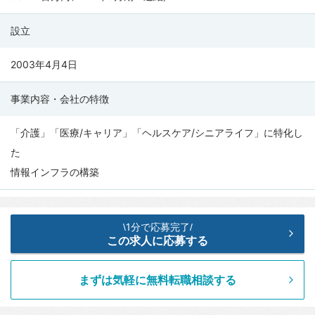
（SMS
設立
CO.,
LTD.）
2003年4月4日
の
会
事業内容・会社の特徴
社
情
「介護」「医療/キャリア」「ヘルスケア/シニアライフ」に特化し
報
た
情報インフラの構築
1分で応募完了
\
/
この求人に応募する
まずは気軽に無料転職相談する