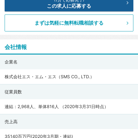
この求人に応募する
まずは気軽に無料転職相談する
会社情報
株
企業名
式
会
株式会社エス・エム・エス（SMS CO., LTD.）
社
従業員数
エ
ス・
連結：2,968人、単体816人 （2020年3月31日時点）
エ
ム・
売上高
エ
ス
35140百万円(2020年3月期・連結)