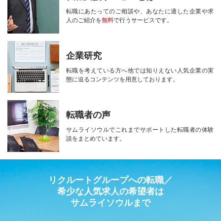
転職にあたってのご相談や、
あなたに適した企業や求
人のご紹介を
無料
で行うサービスです。
企業研究
転職を考えている方へ
他では知りえない人気企業の実
態に迫る
コンテンツを用意しております。
転職者の声
サムライソウルで
これまでサポートした転職者の
体験
談をまとめています。
リクルートグループへの転職／
希少な人気求人の希望者は
サムライソウルまで