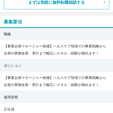
まずは気軽に無料転職相談する
募集要項
株
職種
式
会
【事業企画マネージャー候補】ヘルスケア領域での事業戦略から
社
企画や業務改善・実行まで幅広いスキル・経験が積めます！
エ
ポジション
ス・
エ
【事業企画マネージャー候補】ヘルスケア領域での事業戦略から
ム・
企画や業務改善・実行まで幅広いスキル・経験が積めます！
エ
ス
雇用形態
（SMS
CO.,
正社員