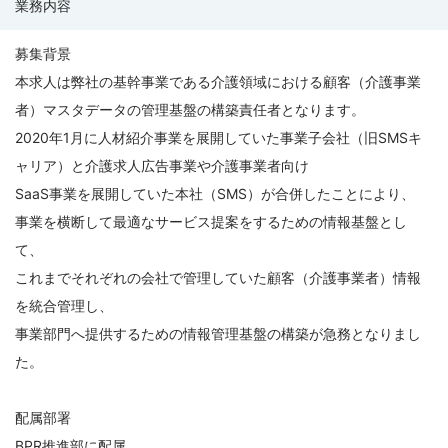
業務内容
の
募
募集背景
集
本求人は弊社の基幹事業である介護領域における顧客（介護事業
要
者）マスタデータの管理基盤の構築責任者となります。
項
2020年1月に人材紹介事業を展開していた事業子会社（旧SMSキ
ャリア）と介護求人広告事業や介護事業者向け
SaaS事業を展開していた本社（SMS）が合併したことにより、
事業を横断して最適なサービス提案をするための情報基盤とし
て、
これまでそれぞれの会社で管理していた顧客（介護事業者）情報
を統合管理し、
事業部門へ提供するための情報管理基盤の構築が急務となりまし
た。
配属部署
BPR推進部に配属。