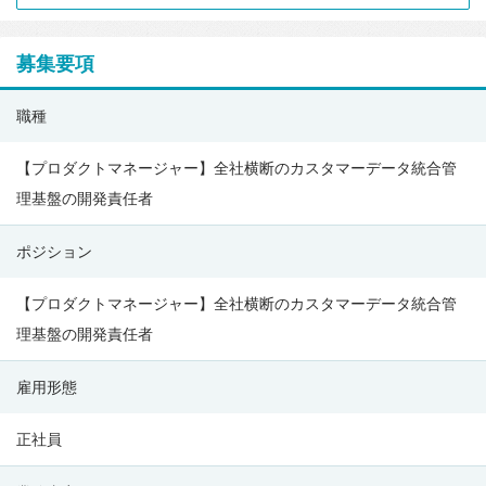
募集要項
株
職種
式
会
【プロダクトマネージャー】全社横断のカスタマーデータ統合管
社
理基盤の開発責任者
エ
ポジション
ス・
エ
【プロダクトマネージャー】全社横断のカスタマーデータ統合管
ム・
理基盤の開発責任者
エ
ス
雇用形態
（SMS
CO.,
正社員
LTD.）