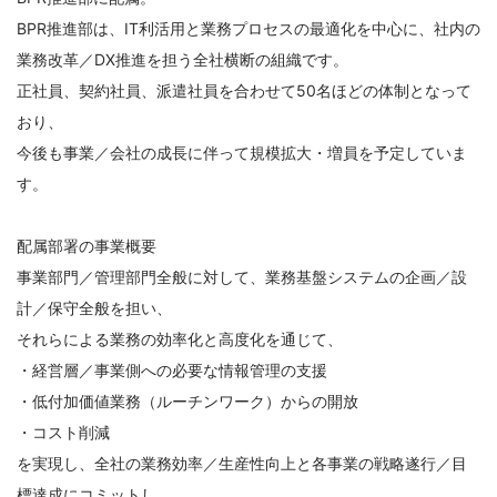
BPR推進部は、IT利活用と業務プロセスの最適化を中心に、社内の
業務改革／DX推進を担う全社横断の組織です。
正社員、契約社員、派遣社員を合わせて50名ほどの体制となって
おり、
今後も事業／会社の成長に伴って規模拡大・増員を予定していま
す。
配属部署の事業概要
事業部門／管理部門全般に対して、業務基盤システムの企画／設
計／保守全般を担い、
それらによる業務の効率化と高度化を通じて、
・経営層／事業側への必要な情報管理の支援
・低付加価値業務（ルーチンワーク）からの開放
・コスト削減
を実現し、全社の業務効率／生産性向上と各事業の戦略遂行／目
標達成にコミットし、