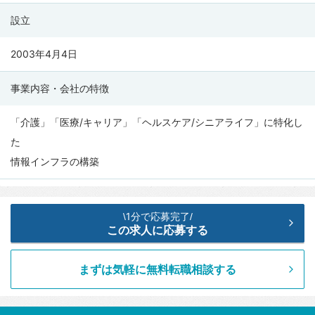
（SMS
設立
CO.,
LTD.）
2003年4月4日
の
会
事業内容・会社の特徴
社
情
「介護」「医療/キャリア」「ヘルスケア/シニアライフ」に特化し
報
た
情報インフラの構築
1分で応募完了
\
/
この求人に応募する
まずは気軽に無料転職相談する