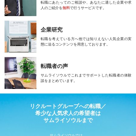
転職にあたってのご相談や、
あなたに適した企業や求
人のご紹介を
無料
で行うサービスです。
企業研究
転職を考えている方へ
他では知りえない人気企業の実
態に迫る
コンテンツを用意しております。
転職者の声
サムライソウルで
これまでサポートした転職者の
体験
談をまとめています。
リクルートグループへの転職／
希少な人気求人の希望者は
サムライソウルまで
サムライソウルでは、