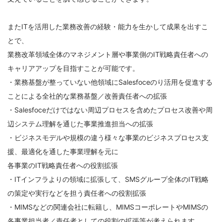
またITを活用した業務改善の経験・能力を生かして成果を出すこ
とで、
業務改革領域全体のマネジメント層や事業側のIT戦略責任者への
キャリアアップを目指すことが可能です。
・業務基盤が整っていない他領域にSalesfoceのり活用を促進する
ことによる全社的な業務基盤／改善責任者への拡張
・Salesfoceだけではない周辺プロセスを含めたプロセス改善や周
辺システム理解を通じた事業推進担当への拡張
・ビジネスモデルや規模の違う様々な事業のビジネスプロセス支
援、最適化を通した事業理解を元に
各事業のIT戦略責任者への役割拡張
・ITインフラよりの領域に拡張して、SMSグループ全体のIT戦略
の策定や実行などを担う責任者への役割拡張
・MIMSなどの関連会社に転籍し、MIMSコーポレートやMIMSの
各事業担当者／責任者としての役割の拡張等が考えられます。