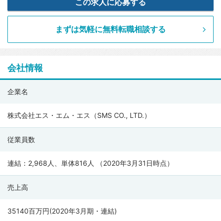
この求人に応募する
まずは気軽に無料転職相談する
会社情報
株
企業名
式
会
株式会社エス・エム・エス（SMS CO., LTD.）
社
従業員数
エ
ス・
連結：2,968人、単体816人 （2020年3月31日時点）
エ
ム・
売上高
エ
ス
35140百万円(2020年3月期・連結)