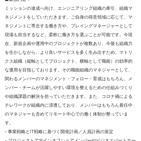
ミッションの達成へ向け、エンジニアリング組織の牽引、組織マ
ネジメントをしていただきます。ご自身の得意領域に応じて、マ
ネジメントに専念する働き方や、プレイングマネージャーとして
現場も担当するなど、柔軟に働き方を選ぶことが可能です。今現
在、新規企画や運用中のプロジェクトが複数あり、今後も組織力
を生かしながら、より良いサービスを多く生み出すため、マトリ
クス組織（縦軸としてプロジェクト、横軸として職能）の効率的
な運用を目指しております。その職能組織のマネジャーとして、
関わるメンバーのマネジメント・フォロー・育成はもちろん、メ
ンバー・チームが活躍しやすい環境を整えるための仕組みづくり
や組織課題の解決を担っていただきます。また、コロナ禍による
テレワークが組織内に浸透しており、メンバーはもちろん着任中
のマネジャーも含めてリモート中心での働く体制が整っていま
す。
- 事業戦略とIT戦略に基づく開発計画／人員計画の策定
- プロジェクトアサインオフショアメンバーやビジネスパートナー