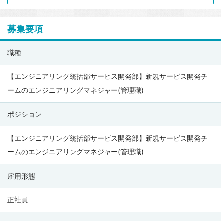
募集要項
パ
職種
ー
ソ
【エンジニアリング統括部サービス開発部】新規サービス開発チ
ル
ームのエンジニアリングマネジャー(管理職)
キ
ポジション
ャ
リ
【エンジニアリング統括部サービス開発部】新規サービス開発チ
ア
ームのエンジニアリングマネジャー(管理職)
株
式
雇用形態
会
社
正社員
の