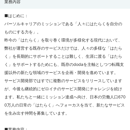
業務内容
募
集
■はじめに：
要
パーソルキャリアのミッションである「人々にはたらくを自分の
項
ものにする力を」。
昨今の「はたらく」を取り巻く環境が多様化する現代において、
弊社が運営する既存のサービスだけでは、人々の多様な「はたら
く」を長期的にサポートすることは難しく、生涯に渡る「はたら
く」をサポートするためにも、既存のdodaを主軸としつつ転職支
援以外の新たな領域のサービスを企画・開発を進めています。
サービス開発部ではすでに複数のサービスをリリースしています
が、今後も継続的にゼロイチのサービス開発にチャレンジを続け
ます。私たちと一緒にミッション達成へ向け、日本の労働人口670
0万人の日常の「はたらく」へフォーカスを当て、新たなサービス
を生み出す仲間を募集しています。
■業務内容：