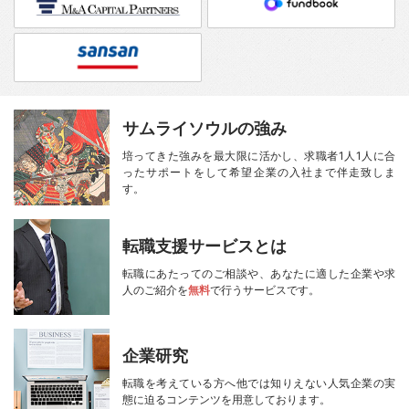
サムライソウルの強み
培ってきた強みを最大限に活かし、
求職者1人1人に合
ったサポートをして
希望企業の入社まで伴走致しま
す。
転職支援サービスとは
転職にあたってのご相談や、
あなたに適した企業や求
人のご紹介を
無料
で行うサービスです。
企業研究
転職を考えている方へ
他では知りえない人気企業の実
態に迫る
コンテンツを用意しております。