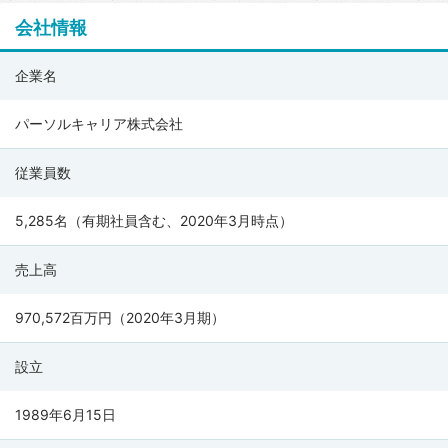
会社情報
パ
企業名
ー
ソ
パーソルキャリア株式会社
ル
従業員数
キ
ャ
5,285名（有期社員含む、2020年3月時点）
リ
ア
売上高
株
式
970,572百万円（2020年3月期）
会
設立
社
の
1989年6月15日
会