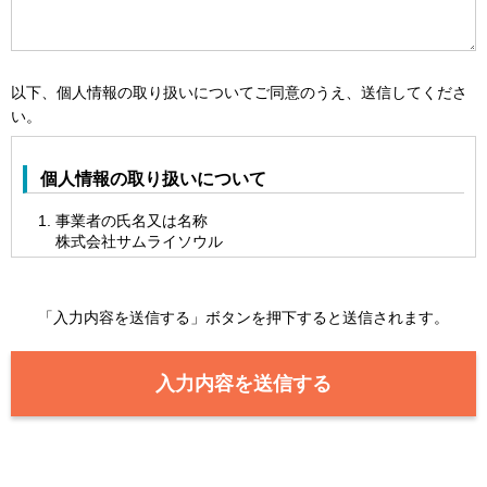
以下、個人情報の取り扱いについてご同意のうえ、送信してくださ
い。
個人情報の取り扱いについて
事業者の氏名又は名称
株式会社サムライソウル
個人情報保護管理者の氏名または職名、所属及び連絡先
個人情報保護管理者 経営企画室 室長
TEL：03-6555-4364
「入力内容を送信する」ボタンを押下すると送信されます。
当社が「お問い合わせ」フォームで取得・保有する個人情
報の利用目的
当社が「お問い合わせ」フォームで取得した個人情報は、
厳重なる管理の上、以下の利用目的の範囲内で利用し、目
的外の利用はいたしません。
お問い合わせ対応のため。
お問い合わせに関する回答の際に連絡するため。