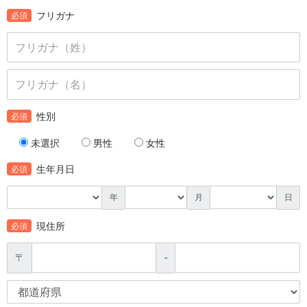
フリガナ
必須
性別
必須
未選択
男性
女性
生年月日
必須
年
月
日
現住所
必須
〒
-