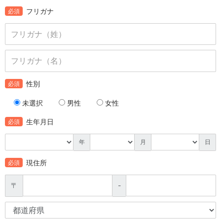
フリガナ
必須
性別
必須
未選択
男性
女性
生年月日
必須
年
月
日
現住所
必須
〒
-