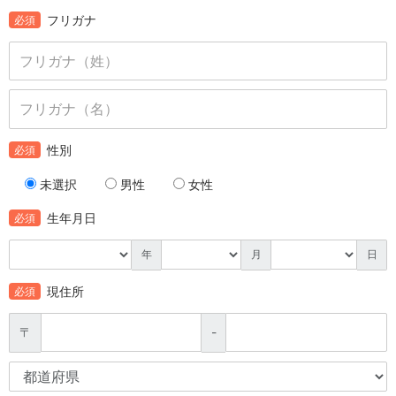
フリガナ
必須
性別
必須
未選択
男性
女性
生年月日
必須
年
月
日
現住所
必須
〒
-