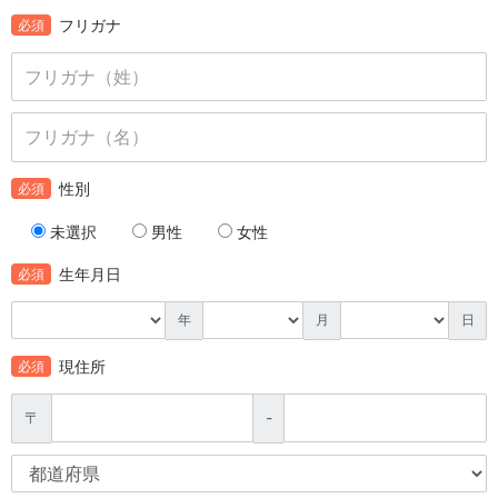
フリガナ
必須
性別
必須
未選択
男性
女性
生年月日
必須
年
月
日
現住所
必須
〒
-