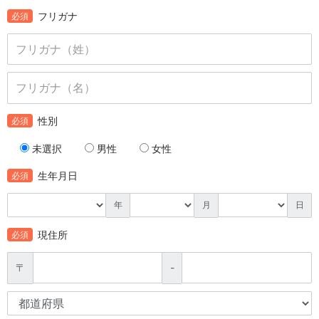
フリガナ
必須
性別
必須
未選択
男性
女性
生年月日
必須
年
月
日
現住所
必須
〒
-