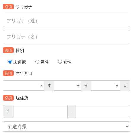
フリガナ
必須
性別
必須
未選択
男性
女性
生年月日
必須
年
月
日
現住所
必須
〒
-